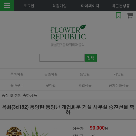
로그인
회원가입
마이페이지
최근본상품
축하화환
근조화환
동양란
서양란
꽃바구니
꽃다발
관엽식물
공기정화식물
승진 및 취임 축하상품
옥화(3d182) 동양란 동양난 개업화분 거실 사무실 승진선물 축
하
90,000
상품가
원
적립금
1%