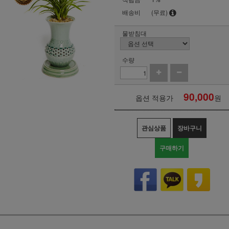
배송비
(무료)
물받침대
수량
90,000
옵션 적용가
원
관심상품
장바구니
구매하기