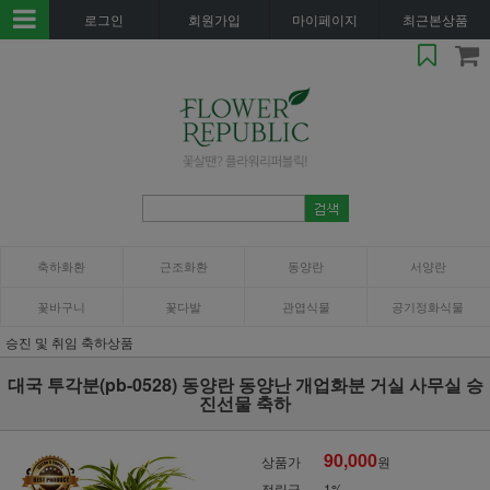
로그인
회원가입
마이페이지
최근본상품
축하화환
근조화환
동양란
서양란
꽃바구니
꽃다발
관엽식물
공기정화식물
승진 및 취임 축하상품
대국 투각분(pb-0528) 동양란 동양난 개업화분 거실 사무실 승
진선물 축하
90,000
상품가
원
적립금
1%