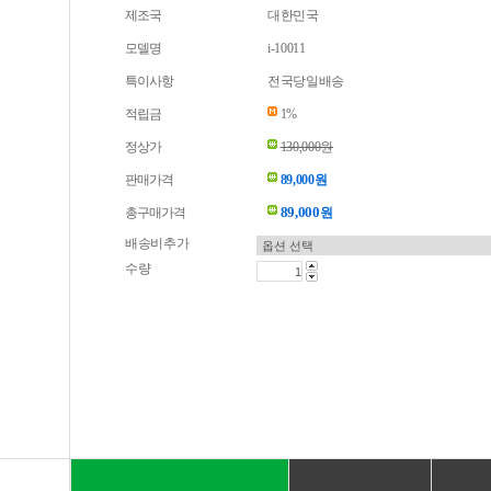
제조국
대한민국
모델명
i-10011
특이사항
전국당일배송
적립금
1%
정상가
130,000원
판매가격
89,000원
89,000
총구매가격
원
배송비추가
수량