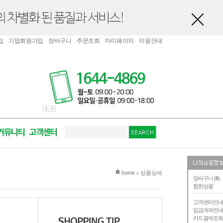
입
기업회원가입
장바구니
주문조회
마이페이지
이용안내
현재 위치
home
상품상세
>
장바구니 (
0
)
찜한상품
고객센터안
입금계좌안
카드결제조