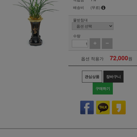
배송비
(무료)
물받침대
수량
72,000
옵션 적용가
원
관심상품
장바구니
구매하기