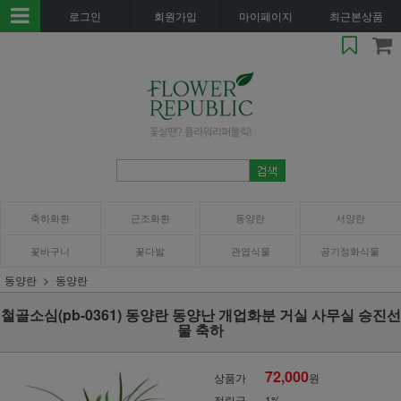
로그인
회원가입
마이페이지
최근본상품
축하화환
근조화환
동양란
서양란
꽃바구니
꽃다발
관엽식물
공기정화식물
동양란
동양란
철골소심(pb-0361) 동양란 동양난 개업화분 거실 사무실 승진선
물 축하
72,000
상품가
원
적립금
1%