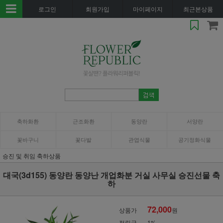
로그인
회원가입
마이페이지
최근본상품
축하화환
근조화환
동양란
서양란
꽃바구니
꽃다발
관엽식물
공기정화식물
승진 및 취임 축하상품
대국(3d155) 동양란 동양난 개업화분 거실 사무실 승진선물 축
하
72,000
상품가
원
적립금
1%