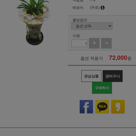
배송비
(무료)
물받침대
수량
72,000
옵션 적용가
원
관심상품
장바구니
구매하기