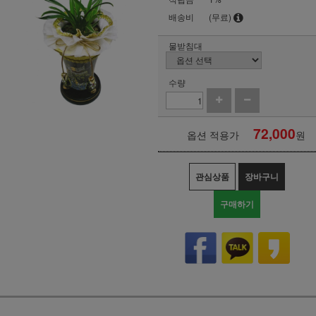
배송비
(무료)
물받침대
수량
72,000
옵션 적용가
원
관심상품
장바구니
구매하기