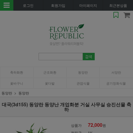
로그인
회원가입
마이페이지
최근본상품
축하화환
근조화환
동양란
서양란
꽃바구니
꽃다발
관엽식물
공기정화식물
동양란
동양란
대국(3d155) 동양란 동양난 개업화분 거실 사무실 승진선물 축
하
72,000
상품가
원
적립금
1%