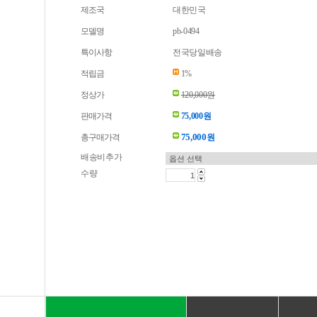
제조국
대한민국
모델명
pb-0494
특이사항
전국당일배송
적립금
1%
정상가
120,000원
판매가격
75,000원
75,000
총구매가격
원
배송비추가
수량