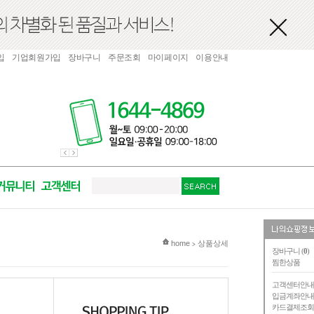
입
기업회원가입
장바구니
주문조회
마이페이지
이용안내
현재 위치
home
상품상세
>
장바구니 (
0
)
찜한상품
고객센터안
입금계좌안
카드결제조