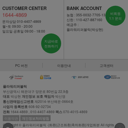
CUSTOMER CENTER
BANK ACCOUNT
1644-4869
비회원
농협 : 355-0032-7705-13
1:1 문의
신한 : 110-427-887160
문자상담 010-4407-4869
예금주 :
월~토 09:00 - 20:00
플라워리퍼블릭(박상현)
일요일·공휴일 09:00 - 18:00
지금바로
전화하기
PC 버전
이용안내
고객센터
플라워리퍼블릭
부산광역시 해운대구 양운로 80번길 22,9층
대표
박상현
개인정보 보호 책임자
박신영
통신판매업신고번호
제2014-부산해운-0664호
사업자 등록번호
608-92-02734
전화
1644-4869 , 010-4407-4869
팩스
070-4015-4869
이용약관
개인정보처리방침
Copyright © 플라워리퍼블릭 -|화환|근조화환|축하화환|개업화분 All rights