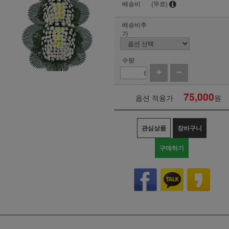
배송비
(무료)
배송비추
가
수량
75,000
옵션 적용가
원
관심상품
장바구니
구매하기