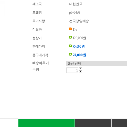
제조국
대한민국
모델명
pb-0486
특이사항
전국당일배송
적립금
1%
정상가
120,000원
판매가격
75,000원
75,000
총구매가격
원
배송비추가
수량