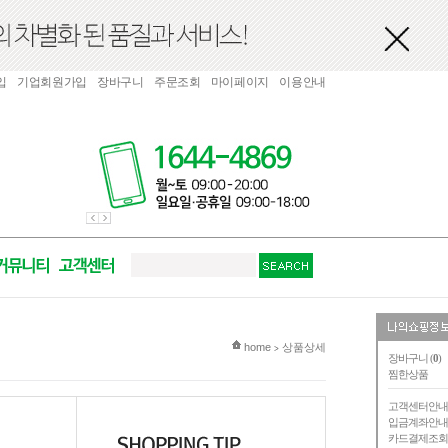
입
기업회원가입
장바구니
주문조회
마이페이지
이용안내
현재 위치
home
상품상세
>
장바구니 (
0
)
찜한상품
고객센터안
입금계좌안
카드결제조