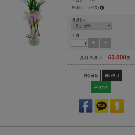
배송비
(무료)
물받침대
수량
63,000
옵션 적용가
원
관심상품
장바구니
구매하기