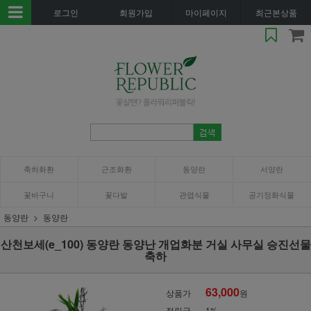
로그인
회원가입
마이페이지
최근본상품
축하화환
근조화환
동양란
서양란
꽃바구니
꽃다발
관엽식물
공기정화식물
동양란
동양란
산천보세(e_100) 동양란 동양난 개업화분 거실 사무실 승진선물
축하
63,000
상품가
원
적립금
1%