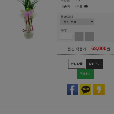
배송비
(무료)
물받침대
수량
63,000
옵션 적용가
원
관심상품
장바구니
구매하기