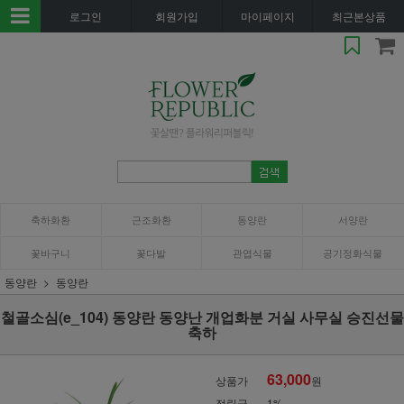
로그인
회원가입
마이페이지
최근본상품
축하화환
근조화환
동양란
서양란
꽃바구니
꽃다발
관엽식물
공기정화식물
동양란
동양란
철골소심(e_104) 동양란 동양난 개업화분 거실 사무실 승진선물
축하
63,000
상품가
원
적립금
1%