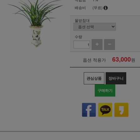
배송비
(무료)
물받침대
수량
63,000
옵션 적용가
원
관심상품
장바구니
구매하기