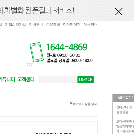
입
기업회원가입
장바구니
주문조회
마이페이지
이용안내
현재 위치
home
상품상세
>
장바구니 (
0
)
찜한상품
고객센터안
입금계좌안
카드결제조