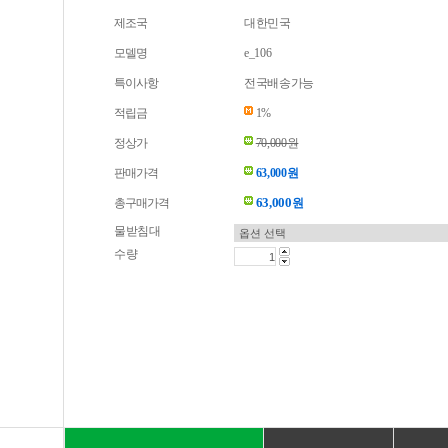
제조국
대한민국
모델명
e_106
특이사항
전국배송가능
적립금
1%
정상가
70,000원
판매가격
63,000원
63,000
총구매가격
원
물받침대
수량