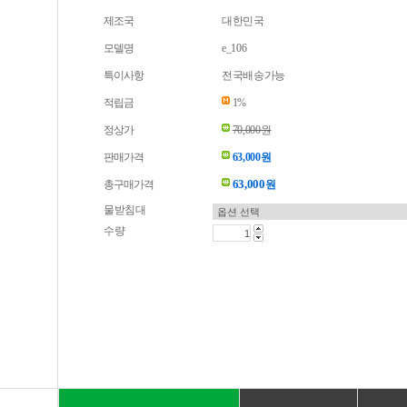
제조국
대한민국
모델명
e_106
특이사항
전국배송가능
적립금
1%
정상가
70,000원
판매가격
63,000원
63,000
총구매가격
원
물받침대
수량