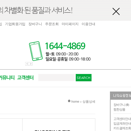
입
기업회원가입
장바구니
주문조회
마이페이지
이용안내
현재 위치
home
상품상세
>
장바구니 (
0
)
찜한상품
고객센터안
입금계좌안
카드결제조