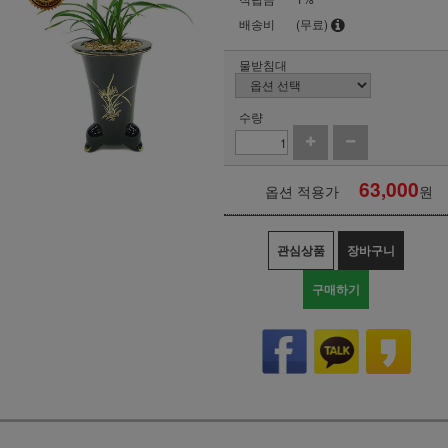
배송비
(무료)
물받침대
수량
63,000
옵션 적용가
원
관심상품
장바구니
구매하기