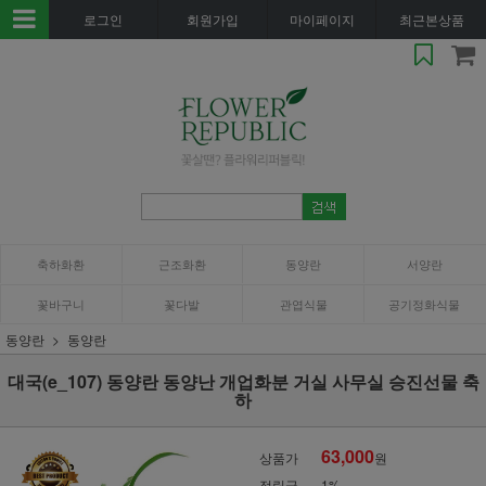
로그인
회원가입
마이페이지
최근본상품
축하화환
근조화환
동양란
서양란
꽃바구니
꽃다발
관엽식물
공기정화식물
동양란
동양란
대국(e_107) 동양란 동양난 개업화분 거실 사무실 승진선물 축
하
63,000
상품가
원
적립금
1%