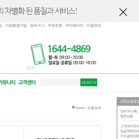
입
기업회원가입
장바구니
주문조회
마이페이지
이용안내
현재 위치
home
상품상세
>
장바구니 (
0
)
찜한상품
고객센터안
입금계좌안
카드결제조