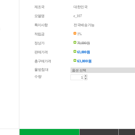
제조국
대한민국
모델명
e_107
특이사항
전국배송가능
적립금
1%
정상가
70,000원
판매가격
63,000원
63,000
총구매가격
원
물받침대
수량