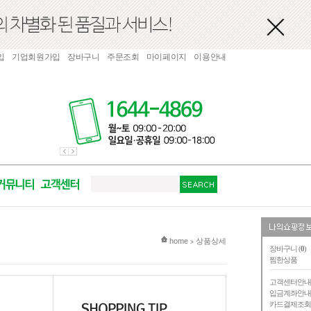
입
기업회원가입
장바구니
주문조회
마이페이지
이용안내
현재 위치
home
상품상세
>
장바구니 (
0
)
찜한상품
고객센터안
입금계좌안
카드결제조