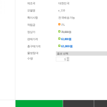
제조국
대한민국
모델명
e_110
특이사항
전국배송가능
적립금
1%
정상가
70,000원
판매가격
63,000원
63,000
총구매가격
원
물받침대
수량