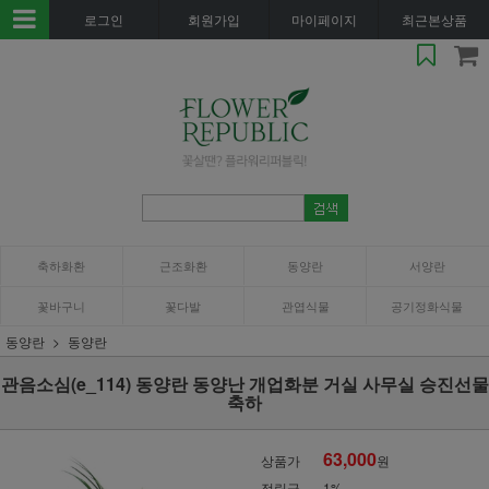
로그인
회원가입
마이페이지
최근본상품
축하화환
근조화환
동양란
서양란
꽃바구니
꽃다발
관엽식물
공기정화식물
동양란
동양란
관음소심(e_114) 동양란 동양난 개업화분 거실 사무실 승진선물
축하
63,000
상품가
원
적립금
1%