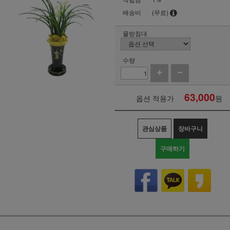
배송비
(무료)
물받침대
수량
63,000
옵션 적용가
원
관심상품
장바구니
구매하기