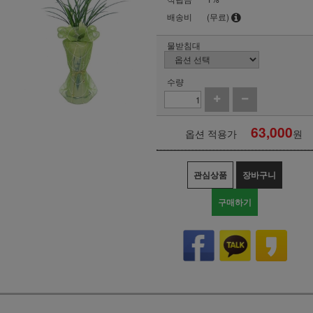
배송비
(무료)
물받침대
수량
63,000
옵션 적용가
원
관심상품
장바구니
구매하기