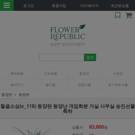
로그인
회원가입
마이페이지
최근본상품
축하화환
근조화환
동양란
서양란
꽃바구니
꽃다발
관엽식물
공기정화식물
동양란
동양란
철골소심(e_118) 동양란 동양난 개업화분 거실 사무실 승진선물
축하
63,000
상품가
원
적립금
1%