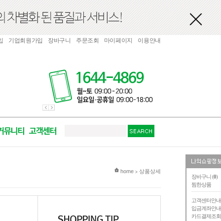
입
기업회원가입
장바구니
주문조회
마이페이지
이용안내
현재 위치
home
상품상세
>
장바구니 (
0
)
찜한상품
고객센터안
입금계좌안
카드결제조