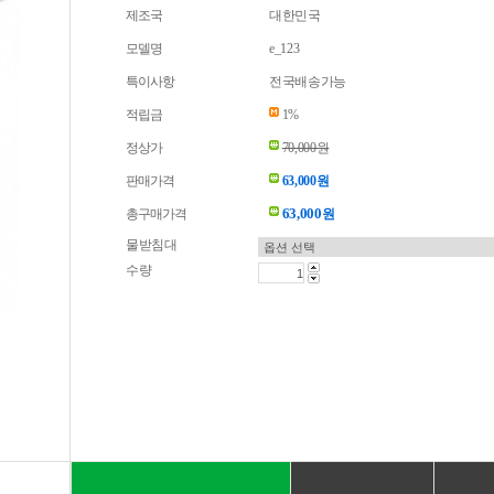
제조국
대한민국
모델명
e_123
특이사항
전국배송가능
적립금
1%
정상가
70,000원
판매가격
63,000원
63,000
총구매가격
원
물받침대
수량