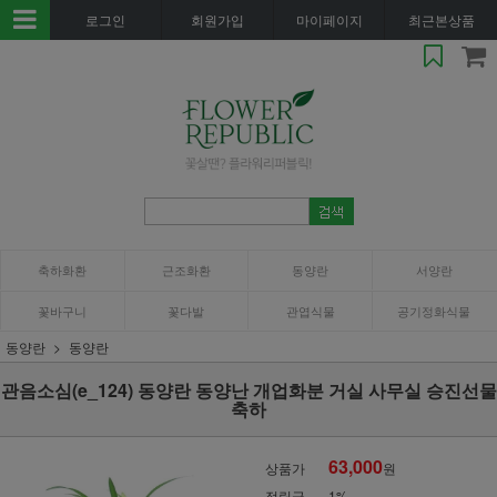
로그인
회원가입
마이페이지
최근본상품
축하화환
근조화환
동양란
서양란
꽃바구니
꽃다발
관엽식물
공기정화식물
동양란
동양란
관음소심(e_124) 동양란 동양난 개업화분 거실 사무실 승진선물
축하
63,000
상품가
원
적립금
1%