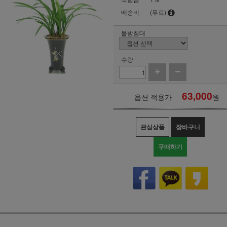
배송비
(무료)
물받침대
수량
63,000
옵션 적용가
원
관심상품
장바구니
구매하기