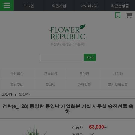
로그인
회원가입
마이페이지
최근본상품
축하화환
근조화환
동양란
서양란
꽃바구니
꽃다발
관엽식물
공기정화식물
동양란
동양란
건란(e_128) 동양란 동양난 개업화분 거실 사무실 승진선물 축
하
63,000
상품가
원
적립금
1%