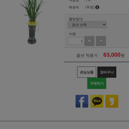
배송비
(무료)
물받침대
수량
63,000
옵션 적용가
원
관심상품
장바구니
구매하기