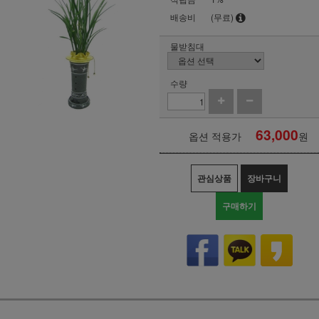
배송비
(무료)
물받침대
수량
63,000
옵션 적용가
원
관심상품
장바구니
구매하기