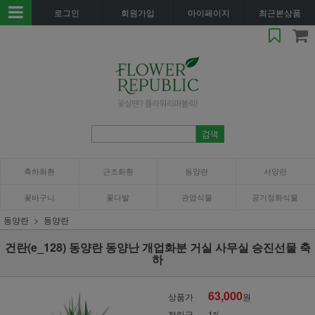
로그인
회원가입
마이페이지
최근본상품
축하화환
근조화환
동양란
서양란
꽃바구니
꽃다발
관엽식물
공기정화식물
동양란
동양란
건란(e_128) 동양란 동양난 개업화분 거실 사무실 승진선물 축
하
63,000
상품가
원
적립금
1%