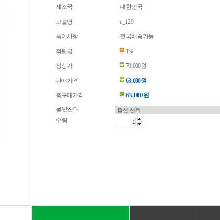
제조국
대한민국
모델명
e_129
특이사항
전국배송가능
적립금
1%
정상가
70,000원
판매가격
63,000원
63,000
총구매가격
원
물받침대
수량