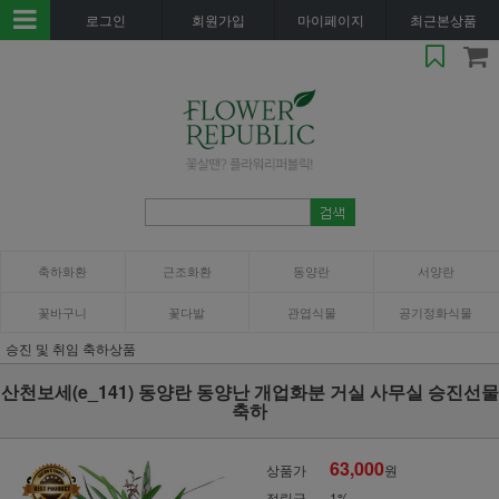
로그인
회원가입
마이페이지
최근본상품
축하화환
근조화환
동양란
서양란
꽃바구니
꽃다발
관엽식물
공기정화식물
승진 및 취임 축하상품
산천보세(e_141) 동양란 동양난 개업화분 거실 사무실 승진선물
축하
63,000
상품가
원
적립금
1%