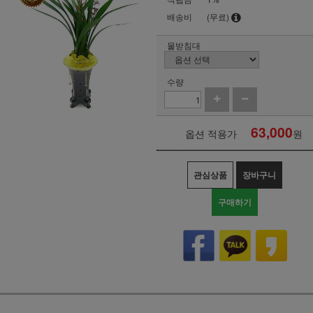
배송비
(무료)
물받침대
수량
63,000
옵션 적용가
원
관심상품
장바구니
구매하기