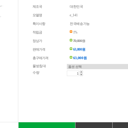
제조국
대한민국
모델명
e_141
특이사항
전국배송가능
적립금
1%
정상가
70,000원
판매가격
63,000원
63,000
총구매가격
원
물받침대
수량