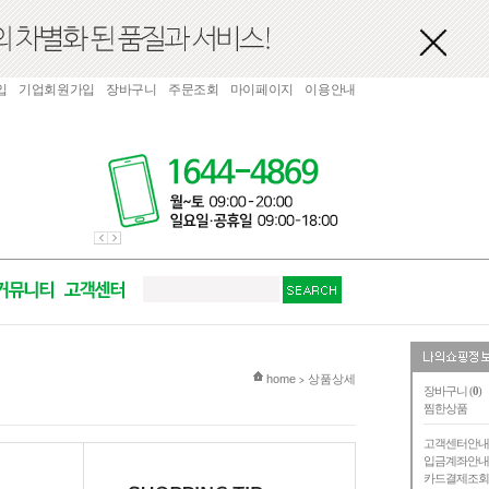
입
기업회원가입
장바구니
주문조회
마이페이지
이용안내
현재 위치
home
상품상세
>
장바구니 (
0
)
찜한상품
고객센터안
입금계좌안
카드결제조