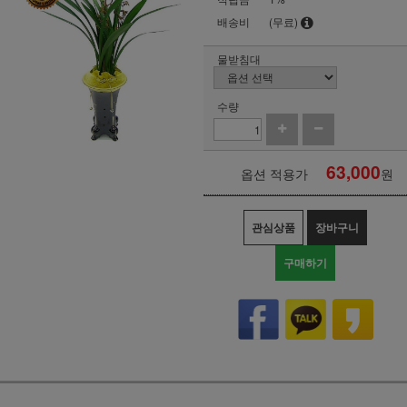
배송비
(무료)
물받침대
수량
63,000
옵션 적용가
원
관심상품
장바구니
구매하기