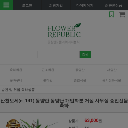
로그인
회원가입
마이페이지
최근본상품
축하화환
근조화환
동양란
서양란
꽃바구니
꽃다발
관엽식물
공기정화식물
승진 및 취임 축하상품
산천보세(e_141) 동양란 동양난 개업화분 거실 사무실 승진선물
축하
63,000
상품가
원
적립금
1%