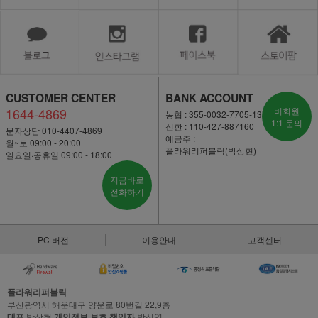
CUSTOMER CENTER
BANK ACCOUNT
1644-4869
비회원
농협 : 355-0032-7705-13
1:1 문의
신한 : 110-427-887160
문자상담 010-4407-4869
예금주 :
월~토 09:00 - 20:00
플라워리퍼블릭(박상현)
일요일·공휴일 09:00 - 18:00
지금바로
전화하기
PC 버전
이용안내
고객센터
플라워리퍼블릭
부산광역시 해운대구 양운로 80번길 22,9층
대표
박상현
개인정보 보호 책임자
박신영