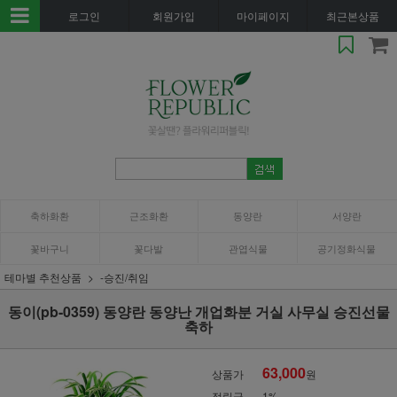
로그인
회원가입
마이페이지
최근본상품
축하화환
근조화환
동양란
서양란
꽃바구니
꽃다발
관엽식물
공기정화식물
테마별 추천상품
-승진/취임
동이(pb-0359) 동양란 동양난 개업화분 거실 사무실 승진선물
축하
63,000
상품가
원
적립금
1%