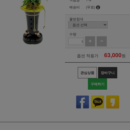
배송비
(무료)
물받침대
수량
63,000
옵션 적용가
원
관심상품
장바구니
구매하기