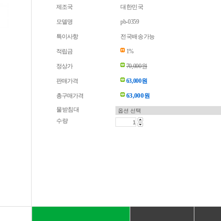
제조국
대한민국
모델명
pb-0359
특이사항
전국배송가능
적립금
1%
정상가
70,000원
판매가격
63,000원
63,000
총구매가격
원
물받침대
수량