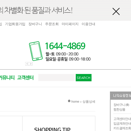
입
기업회원가입
장바구니
주문조회
마이페이지
이용안내
현재 위치
home
상품상세
>
장바구니 (
0
)
찜한상품
고객센터안
입금계좌안
카드결제조