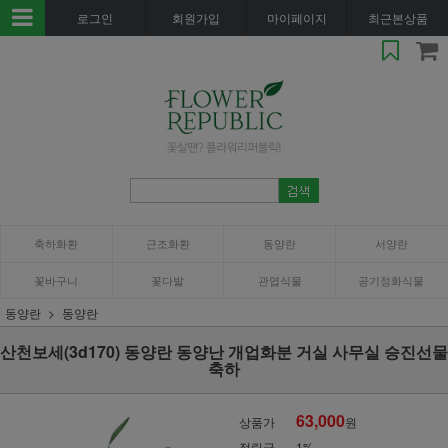
로그인
회원가입
마이페이지
최근본상품
축하화환
근조화환
동양란
서양란
꽃바구니
꽃다발
관엽식물
공기정화식물
동양란
동양란
산천보세(3d170) 동양란 동양난 개업화분 거실 사무실 승진선물
축하
63,000
상품가
원
적립금
1%