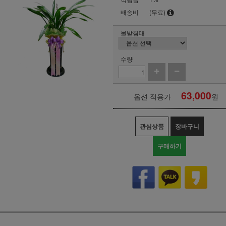
배송비
(무료)
물받침대
수량
63,000
옵션 적용가
원
관심상품
장바구니
구매하기