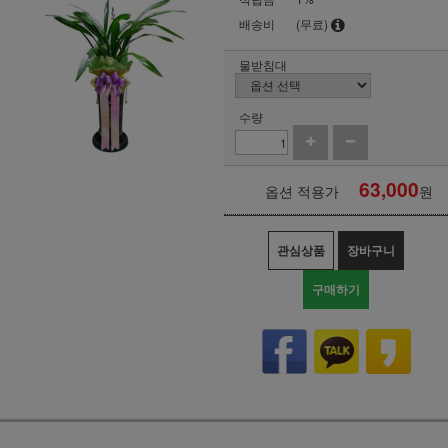
배송비
(무료)
물받침대
수량
63,000
옵션 적용가
원
관심상품
장바구니
구매하기