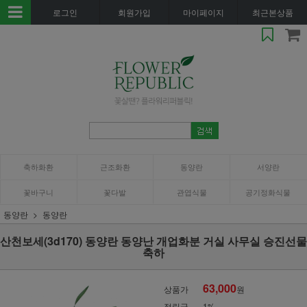
로그인
회원가입
마이페이지
최근본상품
축하화환
근조화환
동양란
서양란
꽃바구니
꽃다발
관엽식물
공기정화식물
동양란
동양란
산천보세(3d170) 동양란 동양난 개업화분 거실 사무실 승진선물
축하
63,000
상품가
원
적립금
1%