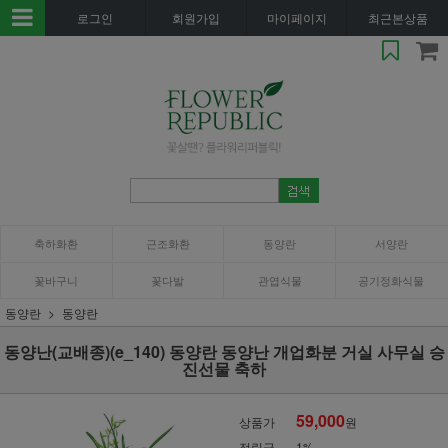
로그인
회원가입
마이페이지
최근본상품
축하화환
근조화환
동양란
서양란
꽃바구니
꽃다발
관엽식물
공기정화식물
동양란
동양란
동양난(교배종)(e_140) 동양란 동양난 개업화분 거실 사무실 승
진선물 축하
59,000
상품가
원
적립금
1%