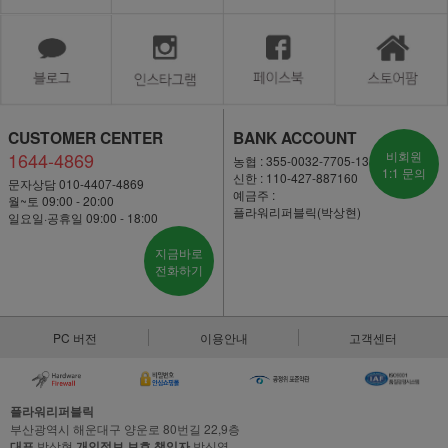
CUSTOMER CENTER
BANK ACCOUNT
1644-4869
비회원
농협 : 355-0032-7705-13
1:1 문의
신한 : 110-427-887160
문자상담 010-4407-4869
예금주 :
월~토 09:00 - 20:00
플라워리퍼블릭(박상현)
일요일·공휴일 09:00 - 18:00
지금바로
전화하기
PC 버전
이용안내
고객센터
플라워리퍼블릭
부산광역시 해운대구 양운로 80번길 22,9층
대표
박상현
개인정보 보호 책임자
박신영