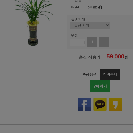
배송비
(무료)
물받침대
수량
59,000
옵션 적용가
원
관심상품
장바구니
구매하기