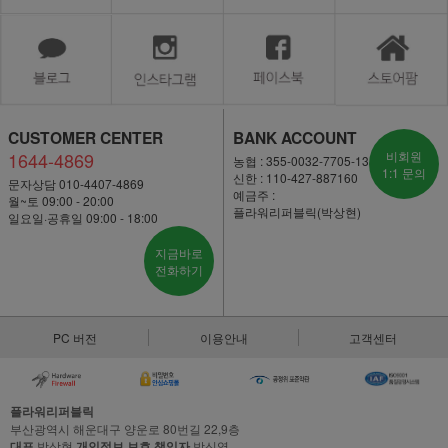
CUSTOMER CENTER
BANK ACCOUNT
1644-4869
비회원
농협 : 355-0032-7705-13
1:1 문의
신한 : 110-427-887160
문자상담 010-4407-4869
예금주 :
월~토 09:00 - 20:00
플라워리퍼블릭(박상현)
일요일·공휴일 09:00 - 18:00
지금바로
전화하기
PC 버전
이용안내
고객센터
플라워리퍼블릭
부산광역시 해운대구 양운로 80번길 22,9층
대표
박상현
개인정보 보호 책임자
박신영