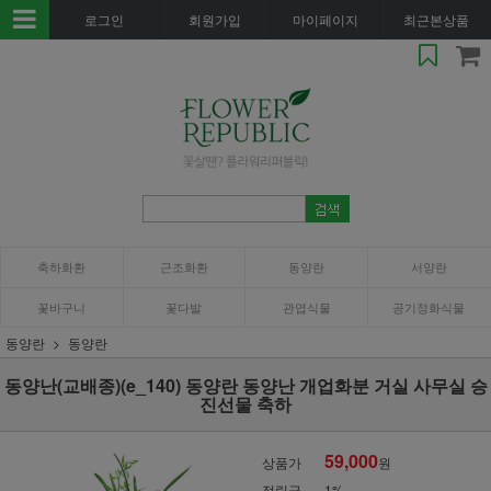
로그인
회원가입
마이페이지
최근본상품
축하화환
근조화환
동양란
서양란
꽃바구니
꽃다발
관엽식물
공기정화식물
동양란
동양란
동양난(교배종)(e_140) 동양란 동양난 개업화분 거실 사무실 승
진선물 축하
59,000
상품가
원
적립금
1%