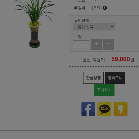
배송비
(무료)
물받침대
수량
59,000
옵션 적용가
원
관심상품
장바구니
구매하기