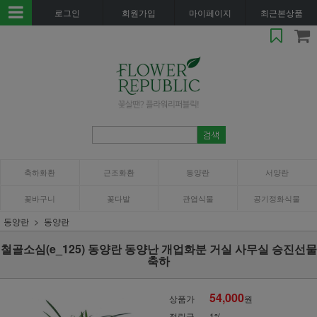
로그인
회원가입
마이페이지
최근본상품
축하화환
근조화환
동양란
서양란
꽃바구니
꽃다발
관엽식물
공기정화식물
동양란
동양란
철골소심(e_125) 동양란 동양난 개업화분 거실 사무실 승진선물
축하
54,000
상품가
원
적립금
1%