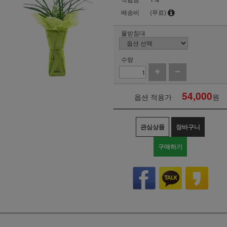
배송비
(무료)
물받침대
수량
54,000
옵션 적용가
원
관심상품
장바구니
구매하기