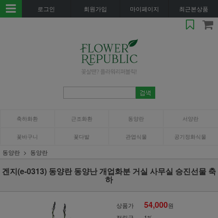
로그인
회원가입
마이페이지
최근본상품
축하화환
근조화환
동양란
서양란
꽃바구니
꽃다발
관엽식물
공기정화식물
동양란
동양란
겐지(e-0313) 동양란 동양난 개업화분 거실 사무실 승진선물 축
하
54,000
상품가
원
적립금
1%