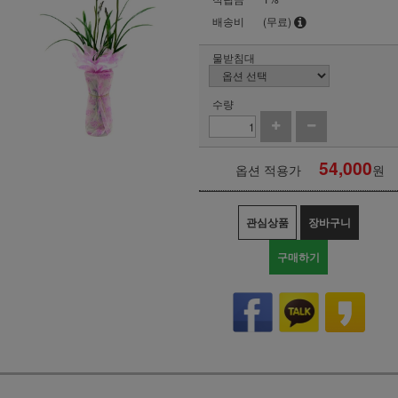
배송비
(무료)
물받침대
수량
54,000
옵션 적용가
원
관심상품
장바구니
구매하기