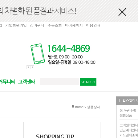
입
기업회원가입
장바구니
주문조회
마이페이지
이용안내
현재 위치
home
상품상세
>
장바구니 (
0
)
찜한상품
고객센터안
입금계좌안
카드결제조