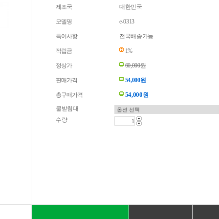
제조국
대한민국
모델명
e-0313
특이사항
전국배송가능
적립금
1%
정상가
60,000원
판매가격
54,000원
54,000
총구매가격
원
물받침대
수량