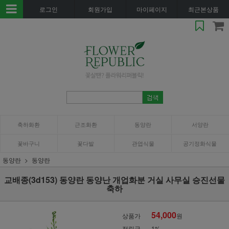
로그인
회원가입
마이페이지
최근본상품
축하화환
근조화환
동양란
서양란
꽃바구니
꽃다발
관엽식물
공기정화식물
동양란
동양란
교배종(3d153) 동양란 동양난 개업화분 거실 사무실 승진선물
축하
54,000
상품가
원
적립금
1%