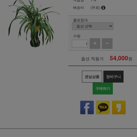
배송비
(무료)
물받침대
수량
54,000
옵션 적용가
원
관심상품
장바구니
구매하기