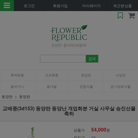
로그인
회원가입
마이페이지
최근본상품
축하화환
근조화환
동양란
서양란
꽃바구니
꽃다발
관엽식물
공기정화식물
동양란
동양란
교배종(3d153) 동양란 동양난 개업화분 거실 사무실 승진선물
축하
54,000
상품가
원
적립금
1%