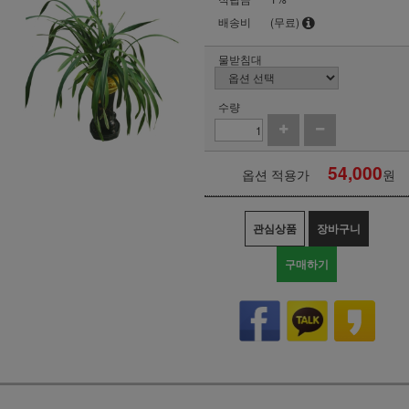
배송비
(무료)
물받침대
수량
54,000
옵션 적용가
원
관심상품
장바구니
구매하기