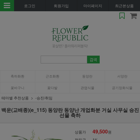
로그인
회원가입
마이페이지
최근본상품
축하화환
근조화환
동양란
서양란
꽃바구니
꽃다발
관엽식물
공기정화식물
테마별 추천상품
-승진/취임
백운(교배종)(e_115) 동양란 동양난 개업화분 거실 사무실 승진
선물 축하
49,500
상품가
원
적립금
1%