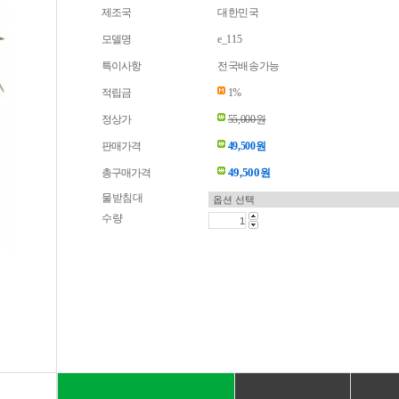
제조국
대한민국
모델명
e_115
특이사항
전국배송가능
적립금
1%
정상가
55,000원
판매가격
49,500원
49,500
총구매가격
원
물받침대
수량