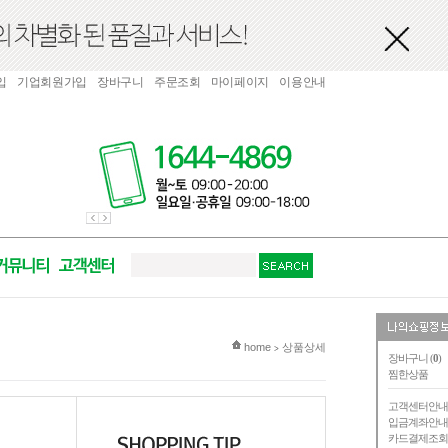
입
기업회원가입
장바구니
주문조회
마이페이지
이용안내
현재 위치
home
상품상세
>
장바구니 (
0
)
찜한상품
고객센터안
입금계좌안
카드결제조