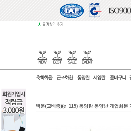
백운(교배종)(e_115) 동양란 동양난 개업화