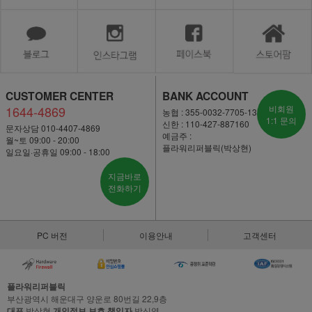
CUSTOMER CENTER
BANK ACCOUNT
1644-4869
비회원
농협 : 355-0032-7705-13
1:1 문의
신한 : 110-427-887160
문자상담 010-4407-4869
예금주 :
월~토 09:00 - 20:00
플라워리퍼블릭(박상현)
일요일·공휴일 09:00 - 18:00
지금바로
전화하기
PC 버전
이용안내
고객센터
플라워리퍼블릭
부산광역시 해운대구 양운로 80번길 22,9층
대표
박상현
개인정보 보호 책임자
박신영