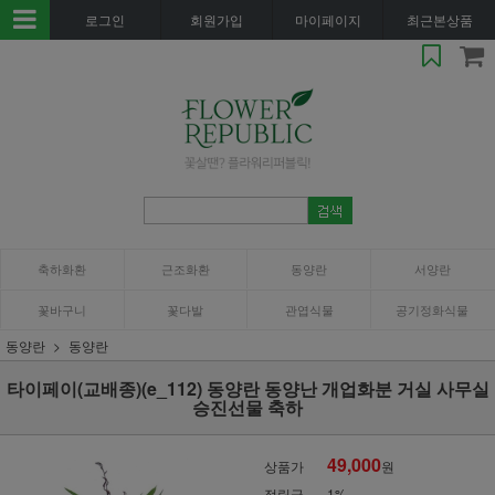
로그인
회원가입
마이페이지
최근본상품
축하화환
근조화환
동양란
서양란
꽃바구니
꽃다발
관엽식물
공기정화식물
동양란
동양란
타이페이(교배종)(e_112) 동양란 동양난 개업화분 거실 사무실
승진선물 축하
49,000
상품가
원
적립금
1%