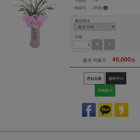
배송비
(무료)
물받침대
수량
49,000
옵션 적용가
원
관심상품
장바구니
구매하기