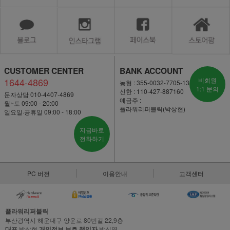
CUSTOMER CENTER
BANK ACCOUNT
1644-4869
비회원
농협 : 355-0032-7705-13
1:1 문의
신한 : 110-427-887160
문자상담 010-4407-4869
예금주 :
월~토 09:00 - 20:00
플라워리퍼블릭(박상현)
일요일·공휴일 09:00 - 18:00
지금바로
전화하기
PC 버전
이용안내
고객센터
플라워리퍼블릭
부산광역시 해운대구 양운로 80번길 22,9층
대표
박상현
개인정보 보호 책임자
박신영