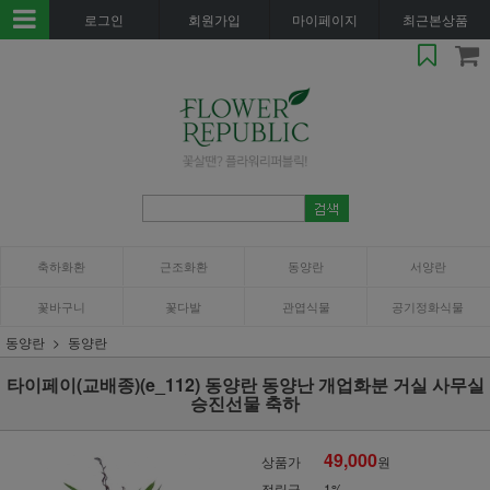
로그인
회원가입
마이페이지
최근본상품
축하화환
근조화환
동양란
서양란
꽃바구니
꽃다발
관엽식물
공기정화식물
동양란
동양란
타이페이(교배종)(e_112) 동양란 동양난 개업화분 거실 사무실
승진선물 축하
49,000
상품가
원
적립금
1%