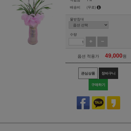
배송비
(무료)
물받침대
수량
49,000
옵션 적용가
원
관심상품
장바구니
구매하기