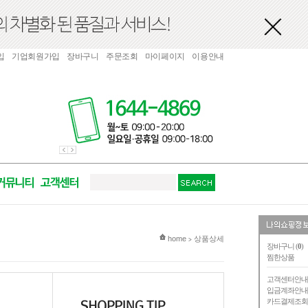
입
기업회원가입
장바구니
주문조회
마이페이지
이용안내
현재 위치
home
상품상세
>
장바구니 (
0
)
찜한상품
고객센터안
입금계좌안
카드결제조