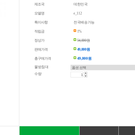
제조국
데한민국
모델명
e_112
특이사항
전국배송가능
적립금
1%
정상가
54,000원
판매가격
49,000원
49,000
총구매가격
원
물받침대
수량