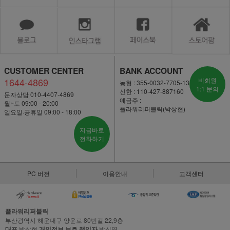
CUSTOMER CENTER
BANK ACCOUNT
1644-4869
비회원
농협 : 355-0032-7705-13
1:1 문의
신한 : 110-427-887160
문자상담 010-4407-4869
예금주 :
월~토 09:00 - 20:00
플라워리퍼블릭(박상현)
일요일·공휴일 09:00 - 18:00
지금바로
전화하기
PC 버전
이용안내
고객센터
플라워리퍼블릭
부산광역시 해운대구 양운로 80번길 22,9층
대표
박상현
개인정보 보호 책임자
박신영