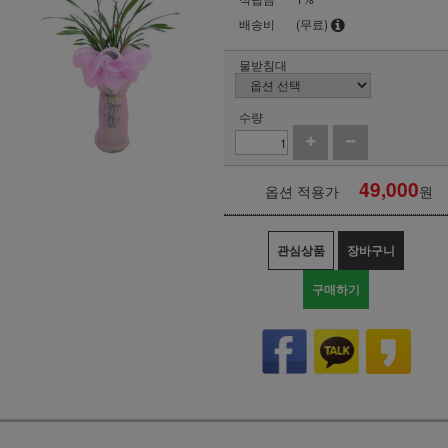
배송비
(무료)
물받침대
수량
49,000
옵션 적용가
원
관심상품
장바구니
구매하기