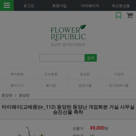
로그인
회원가입
마이페이지
최근본상품
축하화환
근조화환
동양란
서양란
꽃바구니
꽃다발
관엽식물
공기정화식물
동양란
동양란
타이페이(교배종)(e_112) 동양란 동양난 개업화분 거실 사무실
승진선물 축하
49,000
상품가
원
적립금
1%