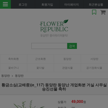
로그인
회원가입
마이페이지
최근본상품
축하화환
근조화환
동양란
서양란
꽃바구니
꽃다발
관엽식물
공기정화식물
동양란
동양란
황금소심(교배종)(e_117) 동양란 동양난 개업화분 거실 사무실
승진선물 축하
49,000
상품가
원
적립금
1%