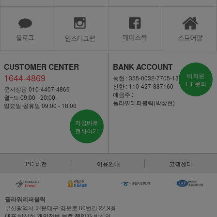
CUSTOMER CENTER
BANK ACCOUNT
1644-4869
비회원
농협 : 355-0032-7705-13
1:1 문의
신한 : 110-427-887160
문자상담 010-4407-4869
예금주 :
월~토 09:00 - 20:00
플라워리퍼블릭(박상현)
일요일·공휴일 09:00 - 18:00
지금바로
전화하기
PC 버전
이용안내
고객센터
플라워리퍼블릭
부산광역시 해운대구 양운로 80번길 22,9층
대표
박상현
개인정보 보호 책임자
박신영