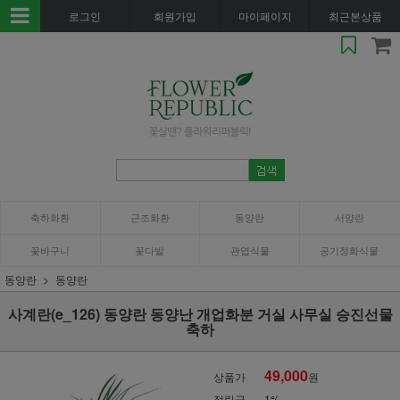
로그인
회원가입
마이페이지
최근본상품
축하화환
근조화환
동양란
서양란
꽃바구니
꽃다발
관엽식물
공기정화식물
동양란
동양란
사계란(e_126) 동양란 동양난 개업화분 거실 사무실 승진선물
축하
49,000
상품가
원
적립금
1%