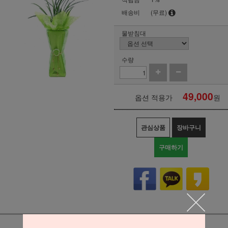
배송비
(무료)
물받침대
수량
49,000
옵션 적용가
원
관심상품
장바구니
구매하기