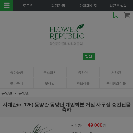
로그인
회원가입
마이페이지
최근본상품
축하화환
근조화환
동양란
서양란
꽃바구니
꽃다발
관엽식물
공기정화식물
동양란
동양란
사계란(e_126) 동양란 동양난 개업화분 거실 사무실 승진선물
축하
49,000
상품가
원
적립금
1%