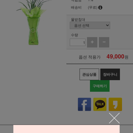
배송비
(무료)
물받침대
수량
49,000
옵션 적용가
원
관심상품
장바구니
구매하기