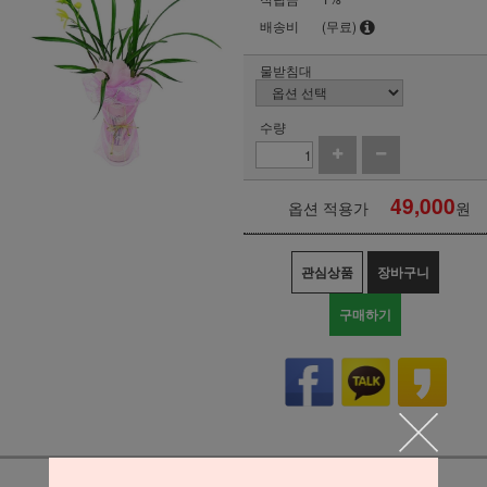
배송비
(무료)
물받침대
수량
49,000
옵션 적용가
원
관심상품
장바구니
구매하기