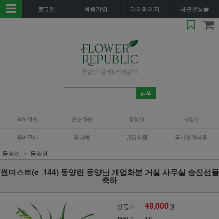
로그인
회원가입
마이페이지
최근본상품
축하화환
근조화환
동양란
서양란
꽃바구니
꽃다발
관엽식물
공기정화식물
동양란
동양란
썬더스트(e_144) 동양란 동양난 개업화분 거실 사무실 승진선물
축하
49,000
상품가
원
적립금
1%