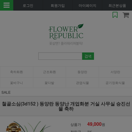
로그인
회원가입
마이페이지
최근본상품
축하화환
근조화환
동양란
서양란
꽃바구니
꽃다발
관엽식물
공기정화식물
SALE
철골소심(3d152 ) 동양란 동양난 개업화분 거실 사무실 승진선
물 축하
49,000
상품가
원
적립금
1%