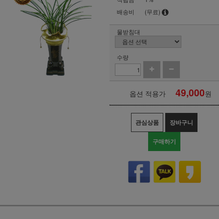
배송비
(무료)
물받침대
수량
49,000
옵션 적용가
원
관심상품
장바구니
구매하기