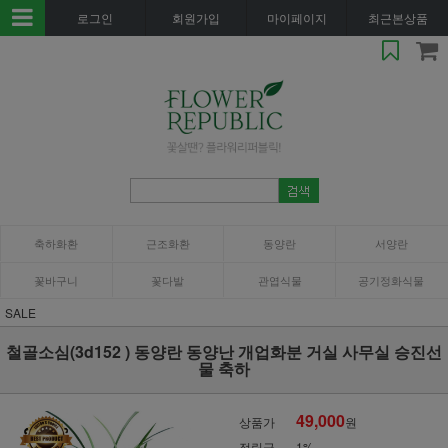
로그인
회원가입
마이페이지
최근본상품
축하화환
근조화환
동양란
서양란
꽃바구니
꽃다발
관엽식물
공기정화식물
SALE
철골소심(3d152 ) 동양란 동양난 개업화분 거실 사무실 승진선
물 축하
49,000
상품가
원
적립금
1%