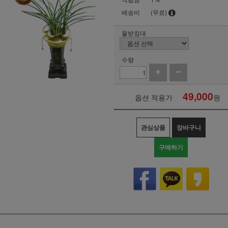
배송비
(무료)
물받침대
수량
49,000
옵션 적용가
원
관심상품
장바구니
구매하기